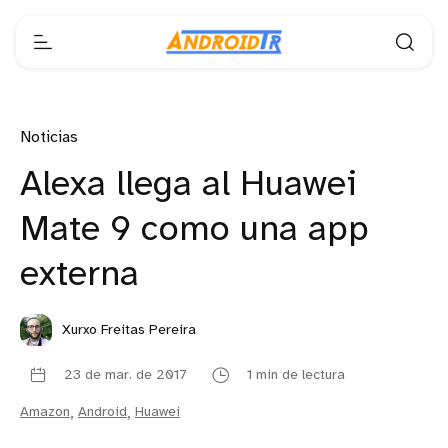
Noticias
Alexa llega al Huawei
Mate 9 como una app
externa
Xurxo Freitas Pereira
23 de mar. de 2017
1 min de lectura
Amazon
,
Android
,
Huawei