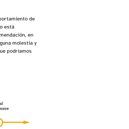
mportamiento de
no está
omendación, en
lguna molestia y
que podríamos