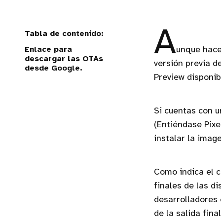
A
Enlace para
unque hace
descargar las OTAs
versión previa d
desde Google.
Preview disponib
Si cuentas con u
(Entiéndase Pixel
instalar la imag
Como indica el c
finales de las d
desarrolladores 
de la salida fina