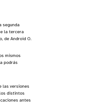
la segunda
e la tercera
o, de Android O.
los mismos
ya podrás
e las versiones
los distintos
icaciones antes