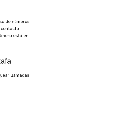
uso de números
n contacto
número está en
tafa
quear llamadas