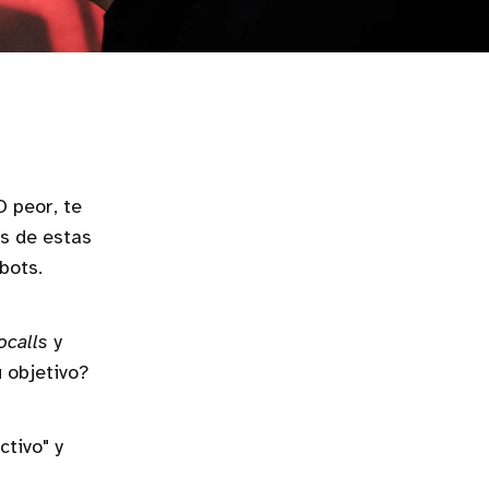
O peor, te
ás de estas
bots.
ocalls
y
 objetivo?
tivo" y