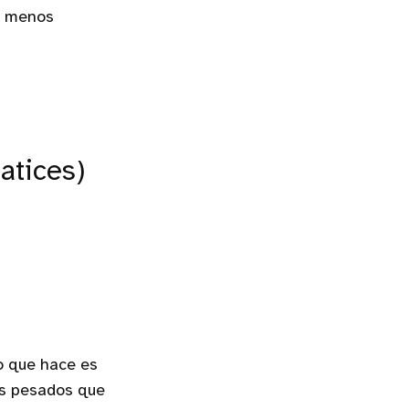
 menos
atices)
o que hace es
os pesados que