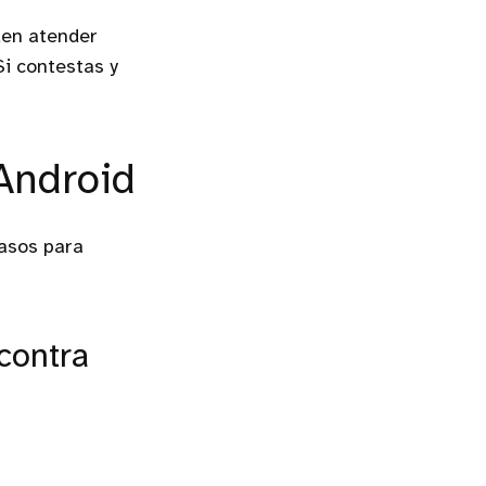
den atender
Si contestas y
 Android
pasos para
 contra