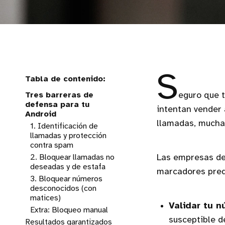
S
Tres barreras de
eguro que t
defensa para tu
intentan vender 
Android
llamadas, muchas
1. Identificación de
llamadas y protección
contra spam
2. Bloquear llamadas no
Las empresas de 
deseadas y de estafa
marcadores predi
3. Bloquear números
desconocidos (con
matices)
Validar tu n
Extra: Bloqueo manual
susceptible de
Resultados garantizados