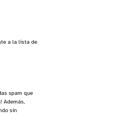
e a la lista de
adas spam que
a! Además,
ndo sin