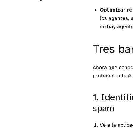
Optimizar re
los agentes, 
no hay agente 
Tres ba
Ahora que conoce
proteger tu telé
1. Identif
spam
Ve a la aplica