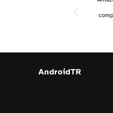
comp
AndroidTR