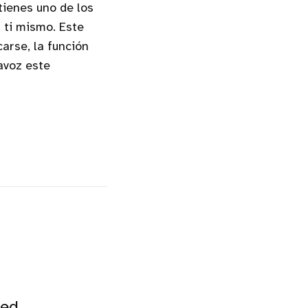
tienes uno de los
 ti mismo. Este
carse, la función
avoz este
ved