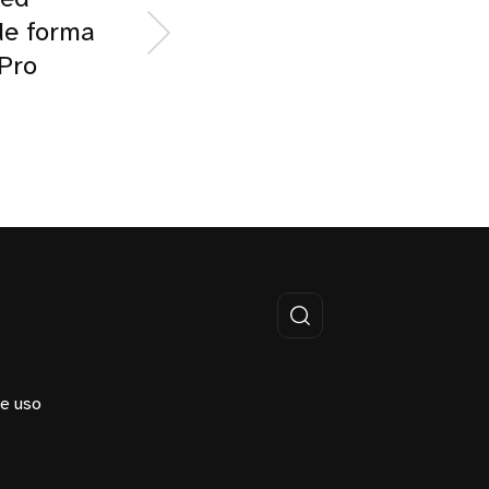
de forma
 Pro
e uso