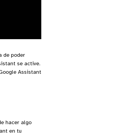
ha de poder
stant se active.
 Google Assistant
de hacer algo
ant en tu