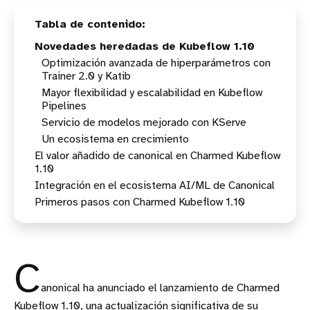
Novedades heredadas de Kubeflow 1.10
Optimización avanzada de hiperparámetros con
Trainer 2.0 y Katib
Mayor flexibilidad y escalabilidad en Kubeflow
Pipelines
Servicio de modelos mejorado con KServe
Un ecosistema en crecimiento
El valor añadido de canonical en Charmed Kubeflow
1.10
Integración en el ecosistema AI/ML de Canonical
Gestión simplificada con GitOps
Primeros pasos con Charmed Kubeflow 1.10
Mayor resiliencia y alta disponibilidad
Monitorización mejorada
Seguridad reforzada
C
anonical ha anunciado el lanzamiento de Charmed
Kubeflow 1.10, una actualización significativa de su