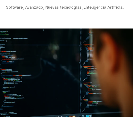
Software
,
Avanzado
,
Nuevas tecnologías
,
Inteligencia Artificial