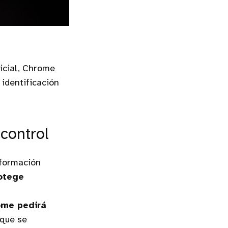
ficial, Chrome
identificación
 control
nformación
otege
ome pedirá
 que se