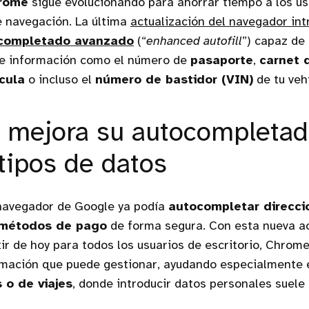
rome
sigue evolucionando para ahorrar tiempo a los us
e navegación. La última
actualización del navegador in
completado avanzado
(“
enhanced autofill
”) capaz de 
e información como el número de
pasaporte
,
carnet 
cula
o incluso el
número de bastidor (VIN)
de tu vehí
mejora su autocompletad
tipos de datos
 navegador de Google ya podía
autocompletar direcci
 métodos de pago
de forma segura. Con esta nueva ac
tir de hoy para todos los usuarios de escritorio, Chrome
rmación que puede gestionar, ayudando especialmente
 o de viajes
, donde introducir datos personales suele 