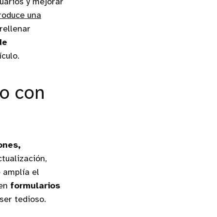
uarios y mejorar
troduce una
rellenar
de
culo.
o con
ones,
tualización,
 amplía el
 en
formularios
ser tedioso.