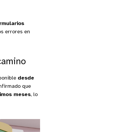
rmularios
os errores en
 camino
ponible
desde
onfirmado que
ximos meses
, lo