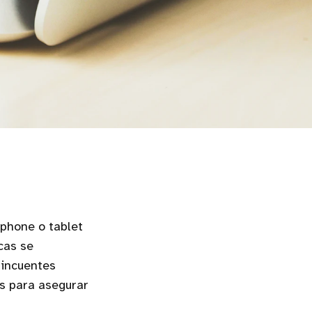
tphone o tablet
cas se
lincuentes
os para asegurar