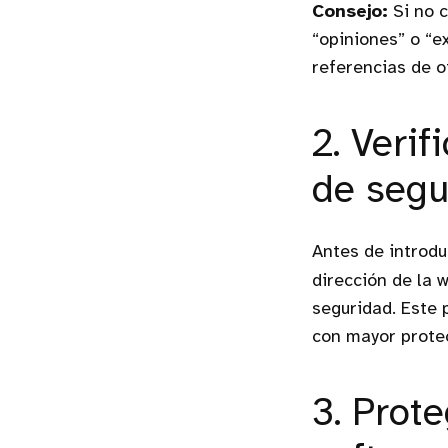
Consejo:
Si no c
“opiniones” o “e
referencias de 
2. Verif
de segu
Antes de introdu
dirección de la
seguridad. Este 
con mayor prote
3. Prot