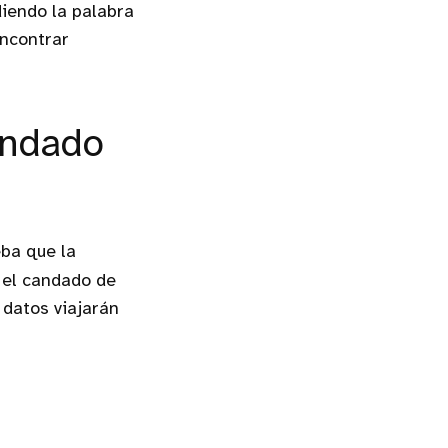
iendo la palabra
encontrar
candado
eba que la
 el candado de
 datos viajarán