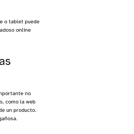
e o tablet puede
dadoso online
las
mportante no
as, como la web
de un producto.
ngañosa.