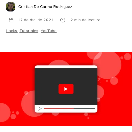
Cristian Do Carmo Rodríguez
17 de dic. de 2021
2 min de lectura
Hacks
,
Tutoriales
,
YouTube