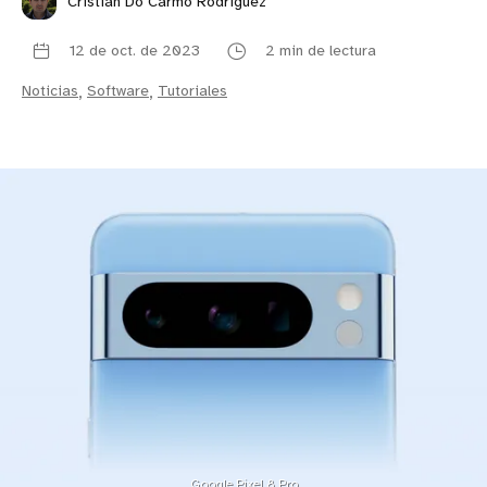
Cristian Do Carmo Rodríguez
12 de oct. de 2023
2 min de lectura
Noticias
,
Software
,
Tutoriales
Google Pixel 8 Pro