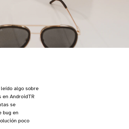
 leído algo sobre
es en AndroidTR
ntas se
e bug en
solución poco