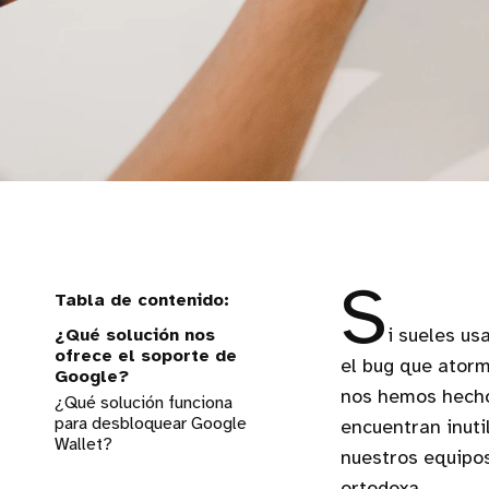
S
¿Qué solución nos
i sueles us
ofrece el soporte de
el bug que atorm
Google?
nos hemos hecho
¿Qué solución funciona
para desbloquear Google
encuentran inut
Wallet?
nuestros equipos
Entra en la web de