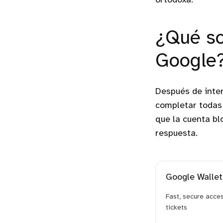
ortodoxa.
Google para eliminar un
servicio de la cuenta
Pulsa sobre "Eliminar un
servicio"
¿Qué so
Inicia sesión
Google
Pulsa sobre la papelera
a la derecha de "Eliminar
tu información de
Google Pay"
Después de inte
Marca todas las casillas
completar todas 
Pulsa sobre "Eliminar
Google Pay"
que la cuenta b
Entra en Google Wallet
respuesta.
Google Wallet
Fast, secure acces
tickets