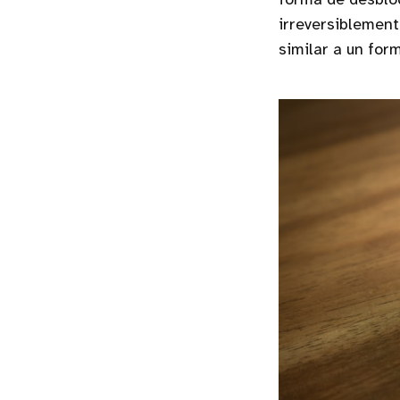
forma de desbloq
irreversiblement
similar a un for