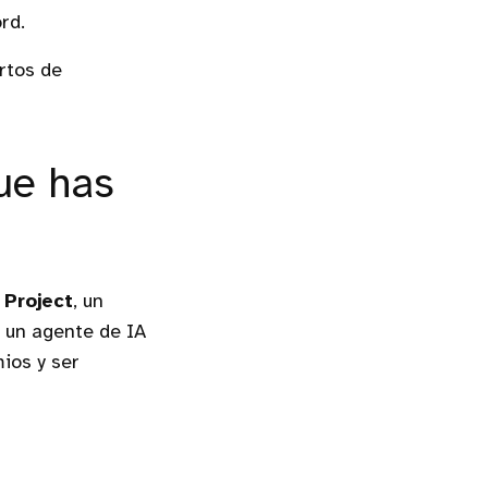
rd.
rtos de
ue has
Project
, un
r un agente de IA
ios y ser