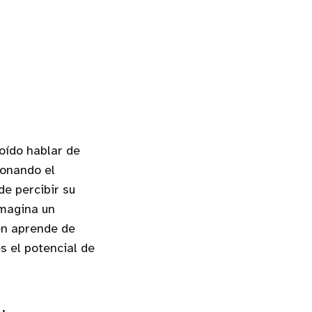
 oído hablar de
ionando el
e percibir su
Imagina un
én aprende de
s el potencial de