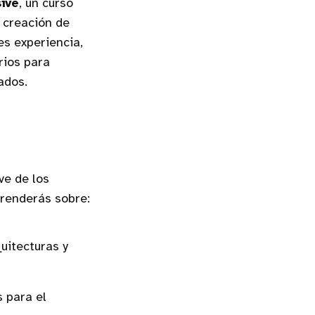
ive
, un curso
a creación de
es experiencia,
rios para
ados.
ve de los
prenderás sobre:
uitecturas y
 para el