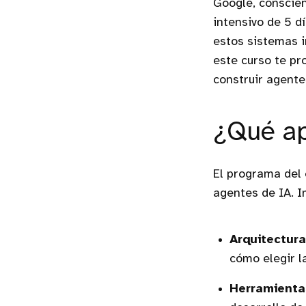
Google, conscien
intensivo de 5 d
estos sistemas i
este curso te pr
construir agente
¿Qué ap
El programa del 
agentes de IA. I
Arquitectur
cómo elegir l
Herramienta