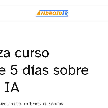
za curso
e 5 días sobre
 IA
ve, un curso intensivo de 5 días