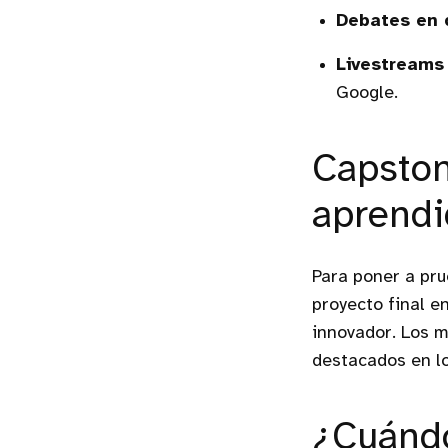
Debates en 
Livestreams
Google.
Capston
aprend
Para poner a pru
proyecto final e
innovador. Los m
destacados en lo
¿Cuánd