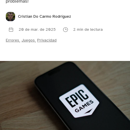
problemas!
Cristian Do Carmo Rodríguez
20 de mar. de 2025
2 min de lectura
Errores
,
Juegos
,
Privacidad