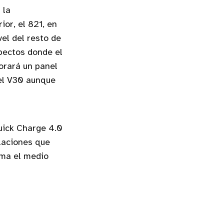
 la
or, el 821, en
el del resto de
pectos donde el
orará un panel
del V30 aunque
uick Charge 4.0
laciones que
rma el medio