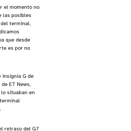
or el momento no
 las posibles
del terminal,
ndicamos
 ya que desde
rte es por no
 insignia G de
o de ET News,
 lo situaban en
 terminal
.
el retraso del G7