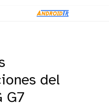
s
ciones del
G G7