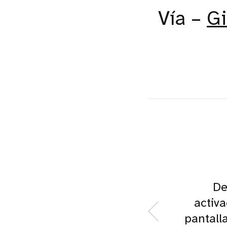
Vía –
G
De
activa
pantall