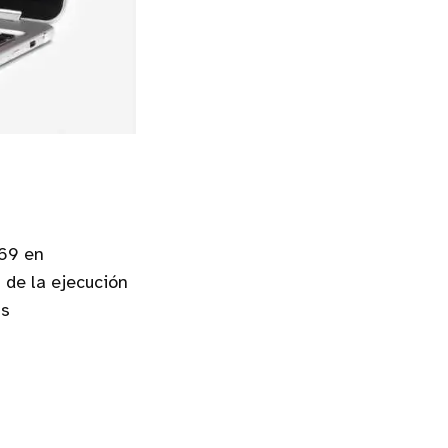
 69 en
 de la ejecución
as