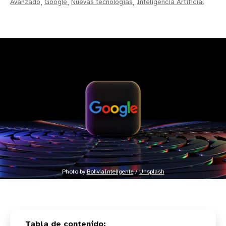
Avanzado
,
Google
,
Nuevas tecnologías
,
Inteligencia Artificial
Photo by 
BoliviaInteligente
 / 
Unsplash