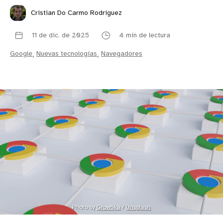
Cristian Do Carmo Rodríguez
11 de dic. de 2025
4 min de lectura
Google
,
Nuevas tecnologías
,
Navegadores
Photo by 
Growtika
 / 
Unsplash