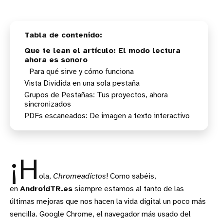
Que te lean el artículo: El modo lectura
ahora es sonoro
Para qué sirve y cómo funciona
Vista Dividida en una sola pestaña
Grupos de Pestañas: Tus proyectos, ahora
Cómo dominar la Vista Dividida
sincronizados
PDFs escaneados: De imagen a texto interactivo
Empieza en el PC, continúa en el Móvil
La magia del reconocimiento de texto
¡H
ola,
Chromeadictos
! Como sabéis,
en
AndroidTR.es
siempre estamos al tanto de las
últimas mejoras que nos hacen la vida digital un poco más
sencilla. Google Chrome, el navegador más usado del