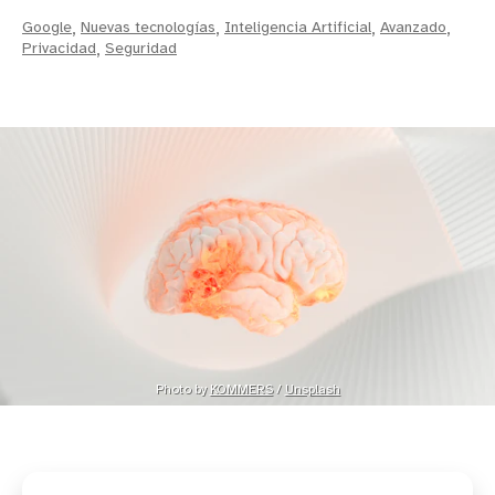
Google
,
Nuevas tecnologías
,
Inteligencia Artificial
,
Avanzado
,
Privacidad
,
Seguridad
Photo by 
KOMMERS
 / 
Unsplash