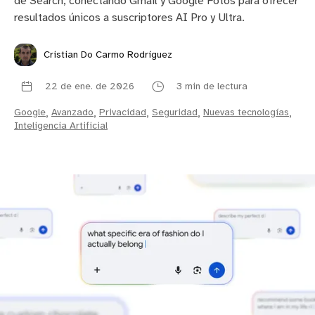
de Search, conectando Gmail y Google Fotos para ofrecer
resultados únicos a suscriptores AI Pro y Ultra.
Cristian Do Carmo Rodríguez
22 de ene. de 2026
3 min de lectura
Google
,
Avanzado
,
Privacidad
,
Seguridad
,
Nuevas tecnologías
,
Inteligencia Artificial