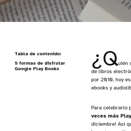
¿Q
5 formas de disfrutar
uién 
Google Play Books
de libros elect
por 2010, hoy e
ebooks y audioli
Para celebrarlo 
veces más Play
diciembre! Así q