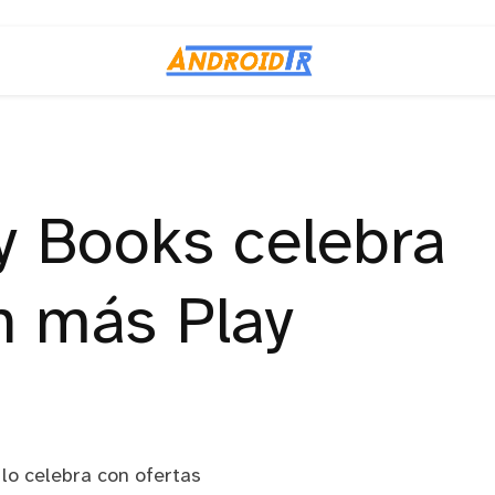
y Books celebra
n más Play
lo celebra con ofertas