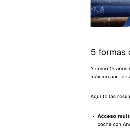
5 formas 
Y como 15 años 
máximo partido a
Aquí te las resu
Acceso multi
coche con And