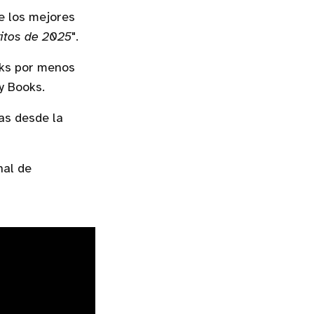
e los mejores
ritos de 2025
".
oks por menos
y Books.
as desde la
nal de