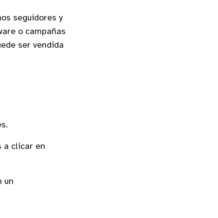
hos seguidores y
alware o campañas
uede ser vendida
s.
a clicar en
n un