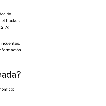
dor de
 el hacker.
(2FA).
lincuentes,
información
eada?
nómico: