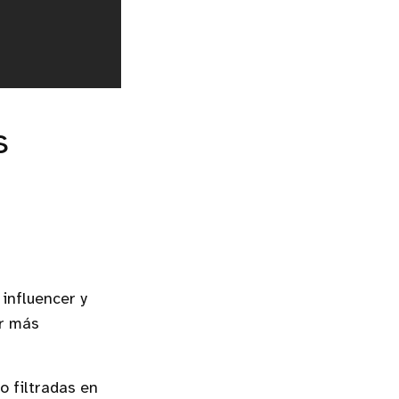
s
influencer y
er más
 filtradas en