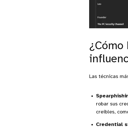
¿Cómo h
influen
Las técnicas má
Spearphishi
robar sus cre
creíbles, com
Credential s