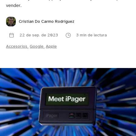
vender.
Cristian Do Carmo Rodríguez
22 de sep. de 2023
3 min de lectura
Accesorios
,
Google
,
Apple