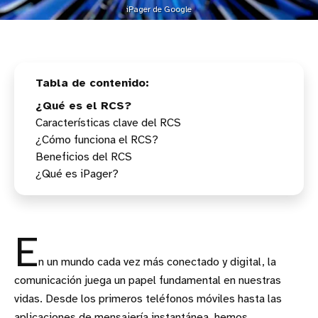
iPager de Google
¿Qué es el RCS?
Características clave del RCS
¿Cómo funciona el RCS?
Mensajes Multimedia
Beneficios del RCS
Recibos de Entrega y Lectura
¿Qué es iPager?
Chats Grupales Mejorados
Mayor Funcionalidad
Solicitudes de Lectura
Interoperabilidad
Compatibilidad Universal
Seguridad
Menor Dependencia de Aplicaciones de Terceros
E
n un mundo cada vez más conectado y digital, la
comunicación juega un papel fundamental en nuestras
vidas. Desde los primeros teléfonos móviles hasta las
aplicaciones de mensajería instantánea, hemos