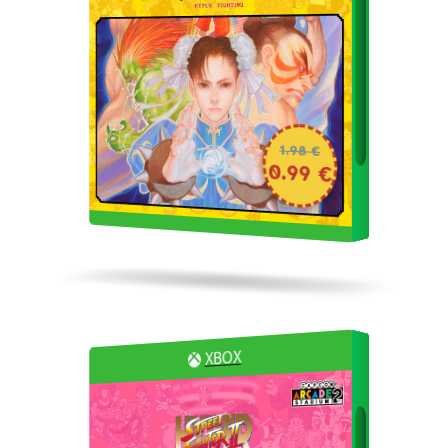
1.98 €
0.99 €
XBOX