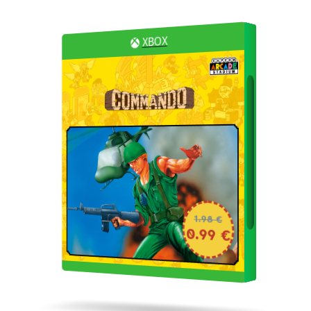
XBOX
1.98 €
0.99 €