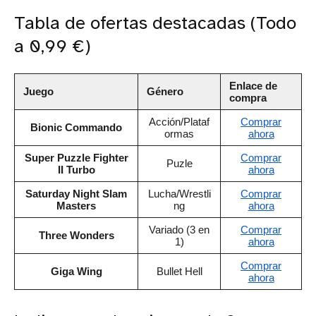
Tabla de ofertas destacadas (Todo
a 0,99 €)
Enlace de
Juego
Género
compra
Acción/Plataf
Comprar
Bionic Commando
ormas
ahora
Super Puzzle Fighter
Comprar
Puzle
II Turbo
ahora
Saturday Night Slam
Lucha/Wrestli
Comprar
Masters
ng
ahora
Variado (3 en
Comprar
Three Wonders
1)
ahora
Comprar
Giga Wing
Bullet Hell
ahora