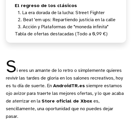
El regreso de los clásicos
1. La era dorada de la lucha: Street Fighter
2. Beat 'em ups: Repartiendo justicia en la calle
3. Acción y Plataformas de "moneda infinita"
Tabla de ofertas destacadas (Todo a 0,99 €)
La lista completa: juegos de Capcom por 0,99 €
Opinión: ¿Vale la pena la inversión?
S
i eres un amante de lo retro o simplemente quieres
revivir las tardes de gloria en los salones recreativos, hoy
es tu día de suerte. En
AndroidTR.es
siempre estamos
ojo avizor para traerte las mejores ofertas, y lo que acaba
de aterrizar en la
Store oficial de Xbox
es,
sencillamente, una oportunidad que no puedes dejar
pasar.