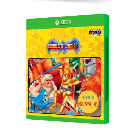
XBOX
1.98 €
0.99 €