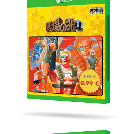
1.98 €
0.99 €