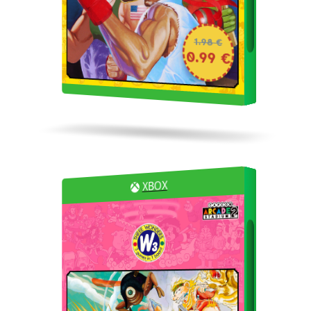
1.98 €
0.99 €
XBOX