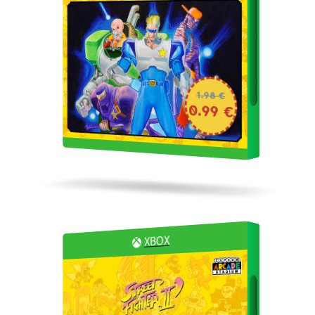
1.98 €
0.99 €
XBOX