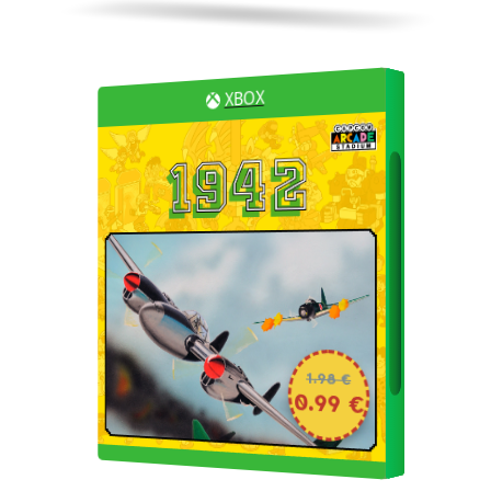
XBOX
1.98 €
0.99 €