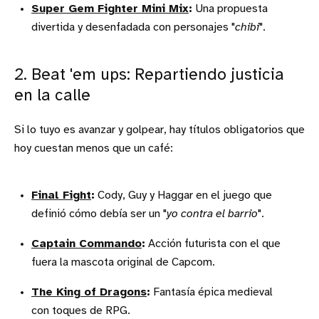
Super Gem Fighter Mini Mix
:
Una propuesta
divertida y desenfadada con personajes "
chibi
".
2. Beat 'em ups: Repartiendo justicia
en la calle
Si lo tuyo es avanzar y golpear, hay títulos obligatorios que
hoy cuestan menos que un café:
Final Fight
:
Cody, Guy y Haggar en el juego que
definió cómo debía ser un "
yo contra el barrio
".
Captain Commando
:
Acción futurista con el que
fuera la mascota original de Capcom.
The King of Dragons
:
Fantasía épica medieval
con toques de RPG.