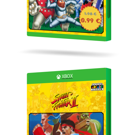
1.98 €
0.99 €
XBOX