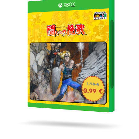
XBOX
1.98 €
0.99 €