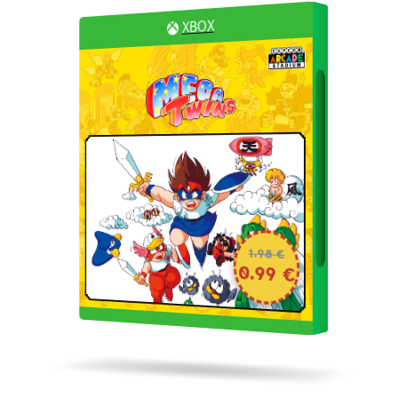
XBOX
1.98 €
0.99 €