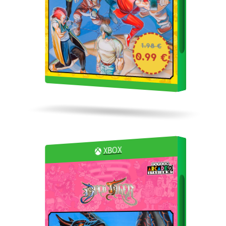
1.98 €
0.99 €
XBOX