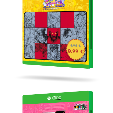
1.98 €
0.99 €
XBOX