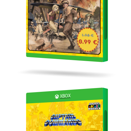
1.98 €
0.99 €
XBOX