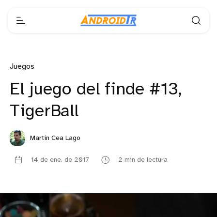
Juegos
El juego del finde #13,
TigerBall
Martín Cea Lago
14 de ene. de 2017
2 min de lectura