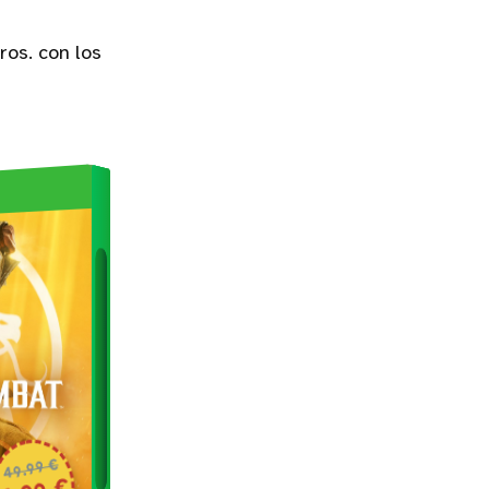
ros. con los
49.99 €