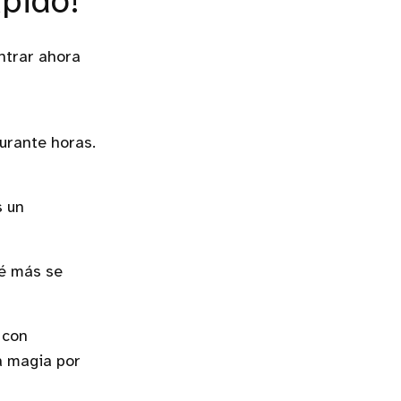
ápido!
ntrar ahora
urante horas.
s un
ué más se
 con
la magia por