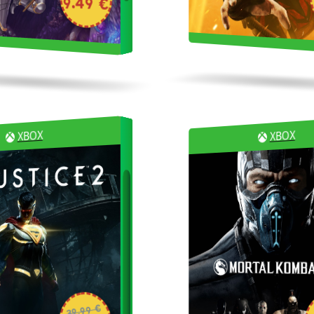
9.49 €
XBOX
XBOX
39.99 €