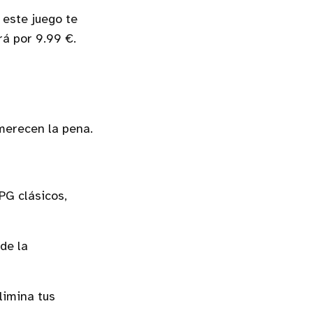
 este juego te
rá por 9.99 €.
merecen la pena.
PG clásicos,
de la
limina tus