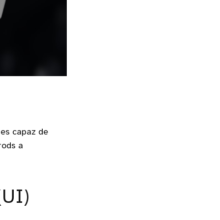
 es capaz de
rods a
(UI)