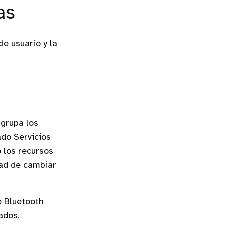
as
e usuario y la
grupa los
ado Servicios
 los recursos
dad de cambiar
e Bluetooth
ados,