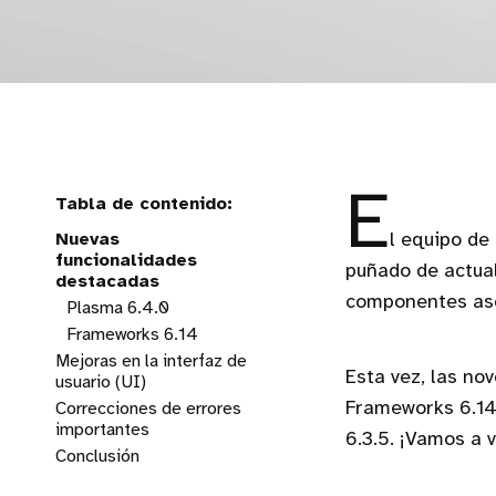
E
Nuevas
l equipo de
funcionalidades
puñado de actual
destacadas
componentes as
Plasma 6.4.0
Frameworks 6.14
Mejoras en la interfaz de
Esta vez, las no
usuario (UI)
Frameworks 6.14
Correcciones de errores
Plasma 6.3.5
importantes
Plasma 6.4.0
6.3.5. ¡Vamos a 
Conclusión
Plasma 6.3.5
Frameworks 6.14
Plasma 6.4.0