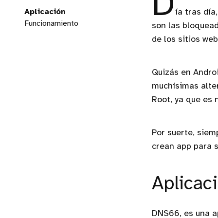
D
Aplicación
ía tras dí
Funcionamiento
son las bloquea
de los sitios we
Quizás en Androi
muchísimas alter
Root, ya que es 
Por suerte, siem
crean app para 
Aplicac
DNS66, es una ap