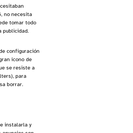
ecesitaban
, no necesita
uede tomar todo
a publicidad.
de configuración
 gran icono de
ue se resiste a
lters), para
sa borrar.
e instalarla y