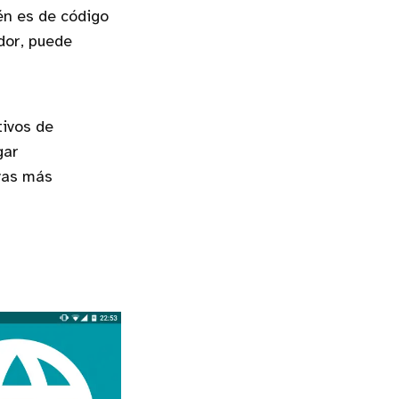
én es de código
ador, puede
tivos de
gar
ivas más