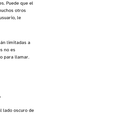
es. Puede que el
muchos otros
suario, le
tán limitadas a
s no es
o para llamar.
.
l lado oscuro de