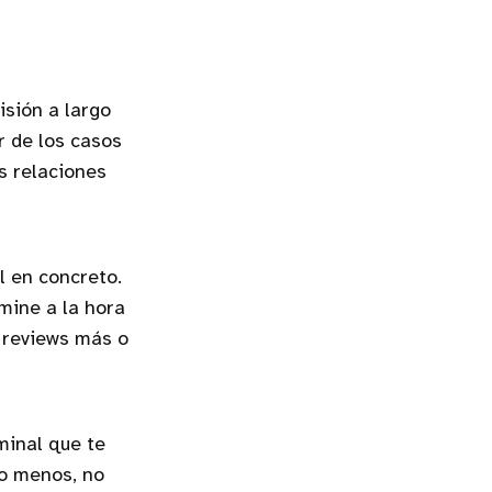
sión a largo
r de los casos
s relaciones
l en concreto.
mine a la hora
y reviews más o
minal que te
lo menos, no