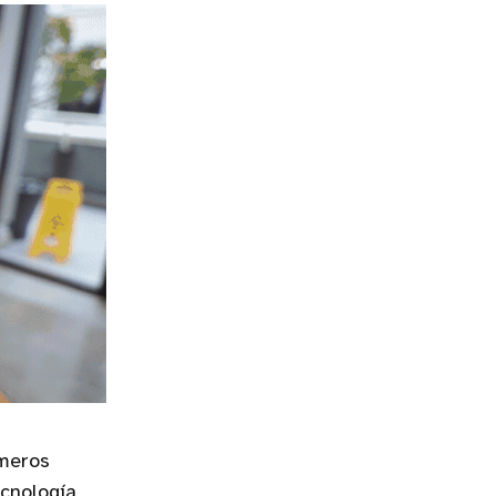
imeros
cnología,