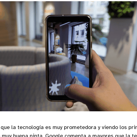
o que la tecnología es muy prometedora y viendo los pr
e muy buena pinta. Google comenta a mayores que la te