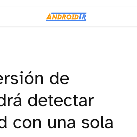
ersión de
rá detectar
d con una sola