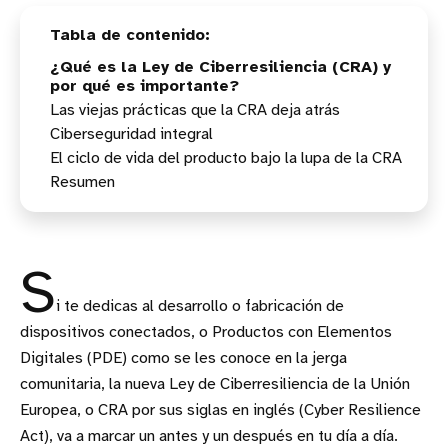
¿Qué es la Ley de Ciberresiliencia (CRA) y
por qué es importante?
Las viejas prácticas que la CRA deja atrás
Ciberseguridad integral
Se acabó eludir responsabilidades en seguridad
El ciclo de vida del producto bajo la lupa de la CRA
La documentación ya no es un salvoconducto (ni
Fundamentos de seguridad que se vuelven
opcional)
obligatorios
Resumen
Soporte post-lanzamiento: una obligación
Las “intenciones” de diseño ya no valen como
Pasos prácticos para reforzar la seguridad de los
continua
excusa
PDE
Transparencia en la cadena de suministro: el auge
del SBOM
S
i te dedicas al desarrollo o fabricación de
dispositivos conectados, o Productos con Elementos
Digitales (PDE) como se les conoce en la jerga
comunitaria, la nueva Ley de Ciberresiliencia de la Unión
Europea, o CRA por sus siglas en inglés (Cyber Resilience
Act), va a marcar un antes y un después en tu día a día.