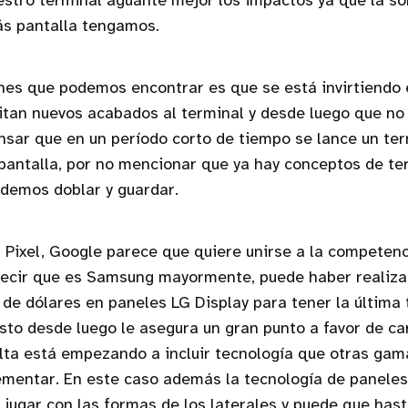
stro terminal aguante mejor los impactos ya que la so
s pantalla tengamos.
nes que podemos encontrar es que se está invirtiendo
tan nuevos acabados al terminal y desde luego que no 
sar que en un período corto de tiempo se lance un te
antalla, por no mencionar que ya hay conceptos de te
odemos doblar y guardar.
s Pixel, Google parece que quiere unirse a la competenc
ecir que es Samsung mayormente, puede haber realiza
de dólares en paneles LG Display para tener la última
sto desde luego le asegura un gran punto a favor de ca
lta está empezando a incluir tecnología que otras gam
mentar. En este caso además la tecnología de paneles e
a jugar con las formas de los laterales y puede que ha