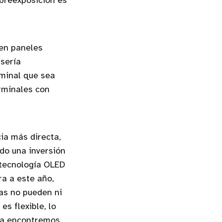
breexposición es
 en paneles
sería
rminal que sea
rminales con
ia más directa,
do una inversión
 tecnología OLED
ra a este año,
as no pueden ni
s flexible, lo
sta encontremos