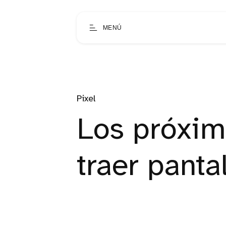
MENÚ
Pixel
Los próxim
traer panta