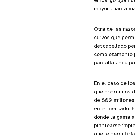
embargo que nue
mayor cuanta má
Otra de las razo
curvos que permi
descabellado pen
completamente p
pantallas que p
En el caso de lo
que podríamos d
de 800 millones 
en el mercado. E
donde la gama a
plantearse imple
que le permitirí