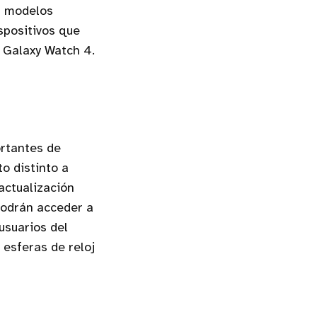
os modelos
spositivos que
y Galaxy Watch 4.
ortantes de
o distinto a
actualización
podrán acceder a
usuarios del
 esferas de reloj