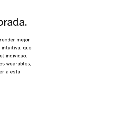
orada.
prender mejor
intuitiva, que
l individuo.
os wearables,
er a esta