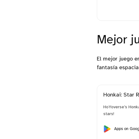
Mejor juego para Google
La mejor para Google
Play Games en PC.
TV.
La mejor para
automóviles.
Mejor j
El mejor juego e
fantasía espacia
Honkai: Star R
HoYoverse’s Honkai
stars!
Apps on Goog