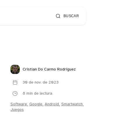
BUSCAR
Cristian Do Carmo Rodríguez
30 de nov. de 2023
8 min de lectura
Software
,
Google
,
Android
,
Smartwatch
,
Juegos