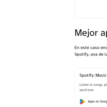
Mejor ap
En este caso en
Spotify, una de 
Spotify: Musi
Listen to songs, p
you’ll love
Apps on Goog