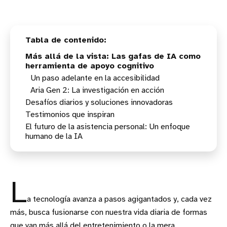
Más allá de la vista: Las gafas de IA como
herramienta de apoyo cognitivo
Un paso adelante en la accesibilidad
Aria Gen 2: La investigación en acción
Desafíos diarios y soluciones innovadoras
Testimonios que inspiran
Superando el olvido: Enfoque en las necesidades
reales
El futuro de la asistencia personal: Un enfoque
Una memoria al alcance de la voz
humano de la IA
Sentirse humano, sentirse incluido
L
a tecnología avanza a pasos agigantados y, cada vez
más, busca fusionarse con nuestra vida diaria de formas
que van más allá del entretenimiento o la mera