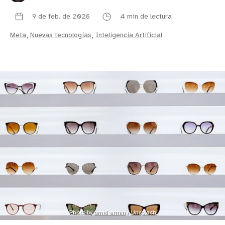
9 de feb. de 2026
4 min de lectura
Meta
,
Nuevas tecnologías
,
Inteligencia Artificial
Photo by 
omid armin
 / 
Unsplash