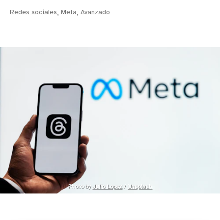
Redes sociales
,
Meta
,
Avanzado
Photo by 
Julio Lopez
 / 
Unsplash