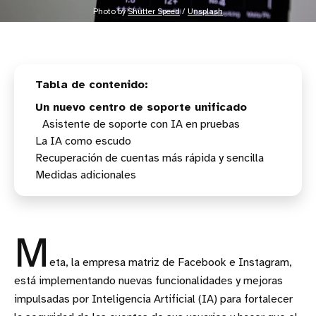
Photo by 
Shutter Speed
 / 
Unsplash
Un nuevo centro de soporte unificado
Asistente de soporte con IA en pruebas
La IA como escudo
Recuperación de cuentas más rápida y sencilla
Medidas adicionales
Recuperación más fácil de encontrar
Reconocimiento de dispositivos de confianza
Flujos de recuperación más inteligentes y
adaptativos
M
eta, la empresa matriz de Facebook e Instagram,
está implementando nuevas funcionalidades y mejoras
impulsadas por Inteligencia Artificial (IA) para fortalecer