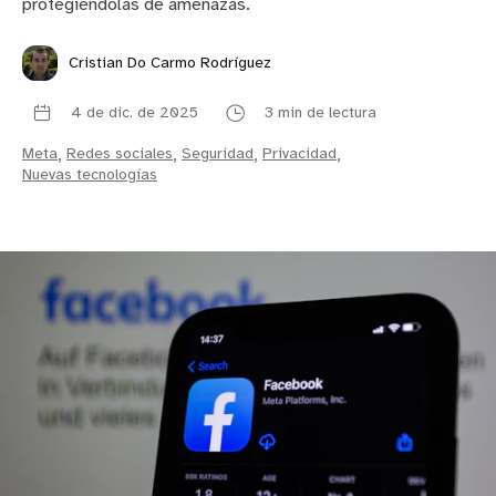
protegiéndolas de amenazas.
Cristian Do Carmo Rodríguez
4 de dic. de 2025
3 min de lectura
Meta
,
Redes sociales
,
Seguridad
,
Privacidad
,
Nuevas tecnologías