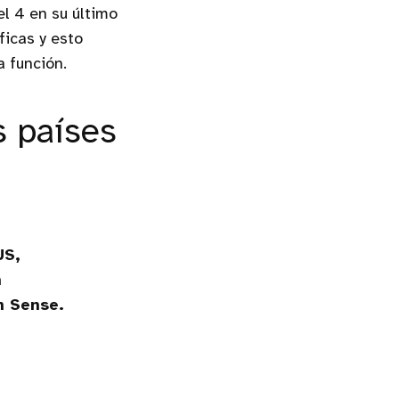
el 4 en su último
ficas y esto
 función.
s países
US,
n
n Sense.