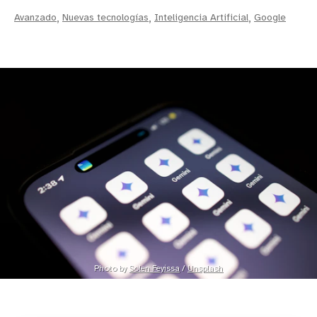
Avanzado
,
Nuevas tecnologías
,
Inteligencia Artificial
,
Google
Photo by 
Solen Feyissa
 / 
Unsplash