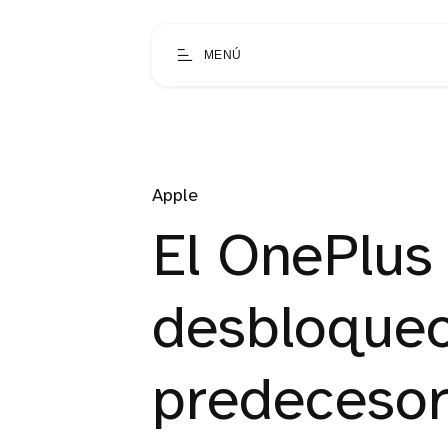
MENÚ
Apple
El OnePlus 
desbloqueo
predecesor