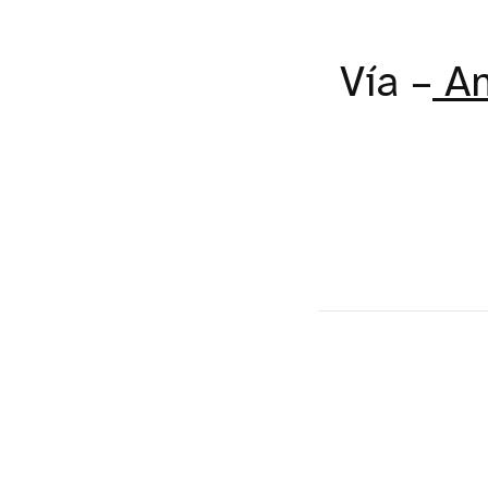
Vía –
An