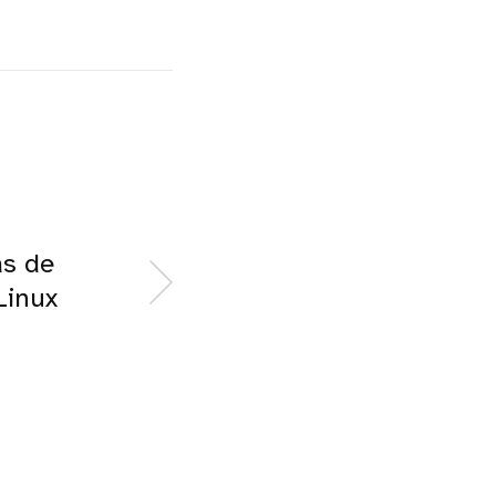
as de
Linux