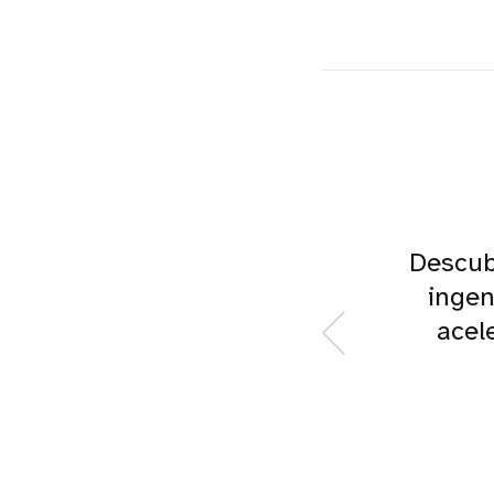
Descub
ingen
acel