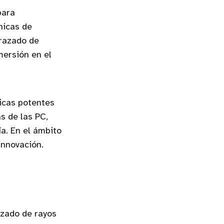
para
nicas de
trazado de
mersión en el
ficas potentes
 de las PC,
a. En el ámbito
innovación.
azado de rayos