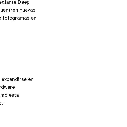
mediante Deep
cuentren nuevas
de fotogramas en
e expandirse en
ardware
imo esta
s.