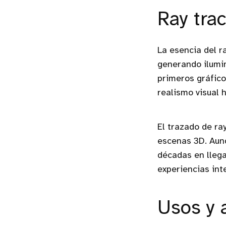
Ray tra
La esencia del r
generando ilumi
primeros gráfico
realismo visual 
El trazado de ray
escenas 3D. Aunq
décadas en llega
experiencias int
Usos y 