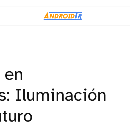
 en
s: Iluminación
uturo