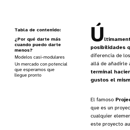
Ú
¿Por qué darte más
ltimament
cuando puedo darte
posibilidades 
menos?
diferencia de l
Modelos casi-modulares
allá de añadirle
Un mercado con potencial
que esperamos que
terminal hacie
llegue pronto
gustos el mis
El famoso
Proje
que es un proye
cualquier elemen
este proyecto a