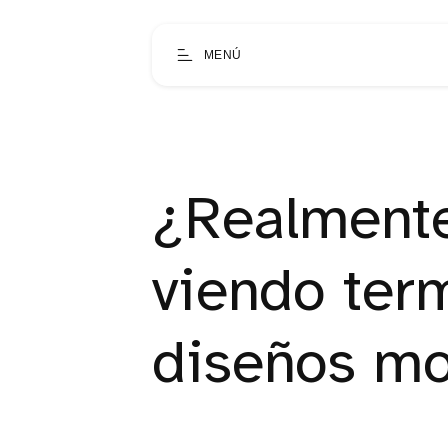
MENÚ
¿Realment
viendo ter
diseños mo