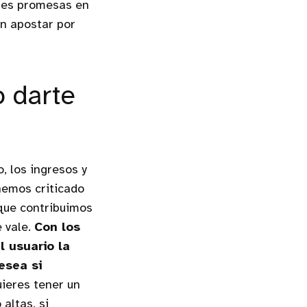
ores promesas en
an apostar por
 darte
, los ingresos y
hemos criticado
que contribuimos
e vale.
Con los
l usuario la
esea si
ieres tener un
altas, si