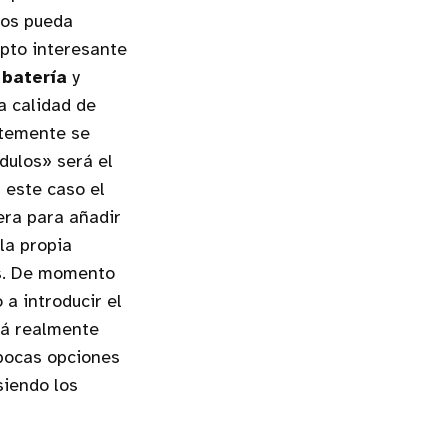
nos pueda
pto interesante
 batería
y
a calidad de
ntemente se
dulos» será el
 este caso el
era para añadir
la propia
os. De momento
a introducir el
tá realmente
pocas opciones
siendo los