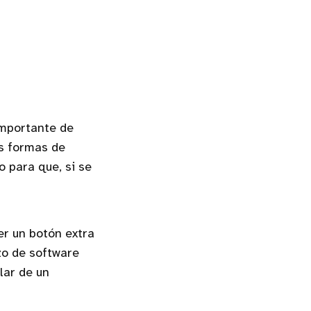
importante de
s formas de
 para que, si se
er un botón extra
zo de software
lar de un