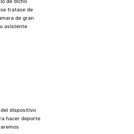
io de dicho
 se tratase de
cámara de gran
u asistente
del dispositivo
ra hacer deporte
eraremos