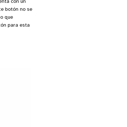
enta con un
te botón no se
lo que
tón para esta