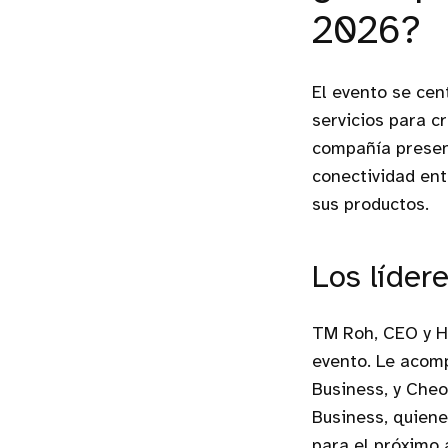
2026?
El evento se cen
servicios para c
compañía presen
conectividad ent
sus productos.
Los líder
TM Roh, CEO y He
evento. Le acom
Business, y Cheo
Business, quiene
para el próximo