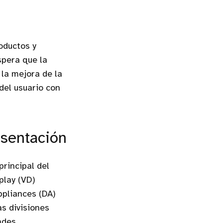
oductos y
spera que la
la mejora de la
del usuario con
esentación
principal del
play (VD)
ppliances (DA)
as divisiones
ades