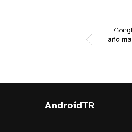
Googl
año mar
AndroidTR