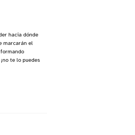
nder hacia dónde
ue marcarán el
nsformando
, ¡no te lo puedes