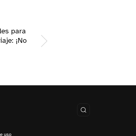
les para
iaje: ¡No
e uso