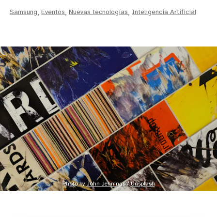
Samsung
,
Eventos
,
Nuevas tecnologías
,
Inteligencia Artificial
Photo by 
John Jennings
 / 
Unsplash