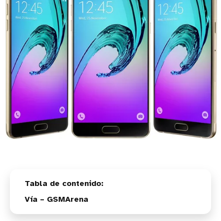
Vía – GSMArena