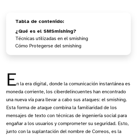
¿Qué es el SMSmishing?
Técnicas utilizadas en el smishing
Cómo Protegerse del smishing
Suplantación de Identidad
Urgencia y Amenazas
Verificación de Remitentes
Enlaces Maliciosos
Desconfía de mensajes urgentes o amenazantes
Ataques de Ingeniería Social
Actualizaciones de seguridad
E
Protección con contraseñas fuertes
Educación y Concienciación
n la era digital, donde la comunicación instantánea es
moneda corriente, los ciberdelincuentes han encontrado
una nueva vía para llevar a cabo sus ataques: el smishing.
Esta forma de ataque combina la familiaridad de los
mensajes de texto con técnicas de ingeniería social para
engañar a los usuarios y comprometer su seguridad. Esto,
junto con la suplantación del nombre de Correos, es la