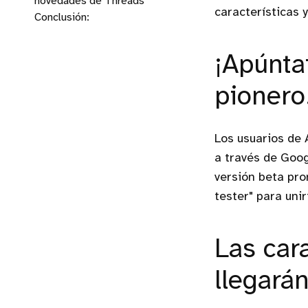
novedades de Threads
características 
Conclusión:
¡Apúntat
pionero
Los usuarios de 
a través de Goog
versión beta pro
tester" para unir
Las car
llegará