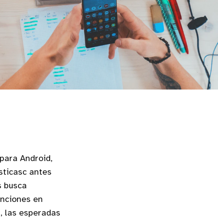
para Android,
sticasc antes
s busca
unciones en
a, las esperadas