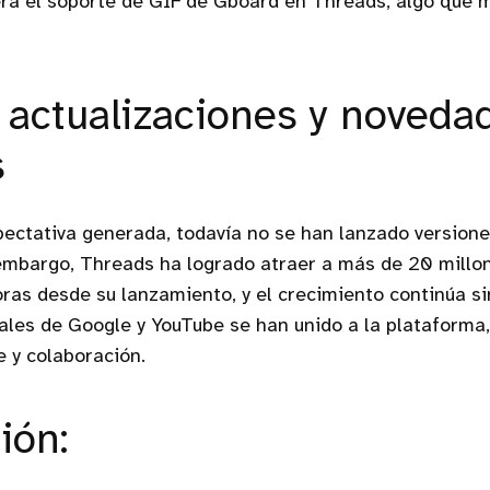
ra el soporte de GIF de Gboard en Threads, algo que 
 actualizaciones y noveda
s
pectativa generada, todavía no se han lanzado version
embargo, Threads ha logrado atraer a más de 20 millon
oras desde su lanzamiento, y el crecimiento continúa s
iales de Google y YouTube se han unido a la plataforma
 y colaboración.
ión: