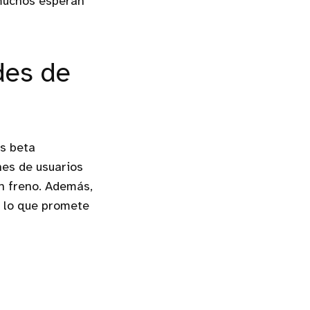
muchos esperan
des de
es beta
es de usuarios
in freno. Además,
, lo que promete