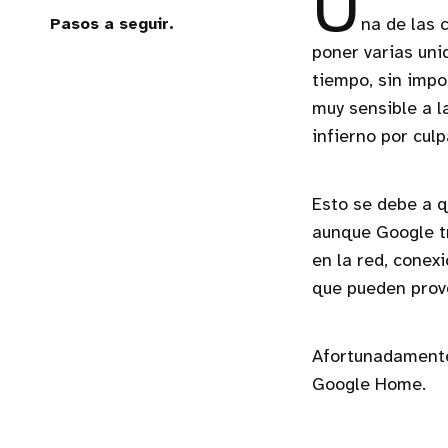
U
Pasos a seguir.
na de las 
poner varias un
tiempo, sin impo
muy sensible a l
infierno por cul
Esto se debe a q
aunque Google tr
en la red, conex
que pueden provo
Afortunadamente 
Google Home.