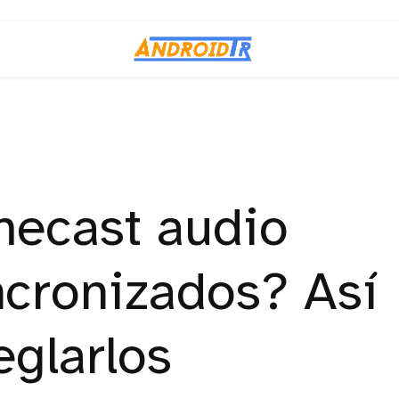
ecast audio
ncronizados? Así
eglarlos