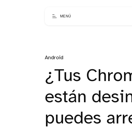
MENÚ
Android
¿Tus Chrom
están desi
puedes arr