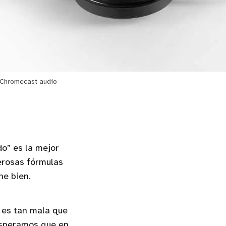
Chromecast audio
do” es la mejor
erosas fórmulas
ne bien.
 es tan mala que
esperamos que en