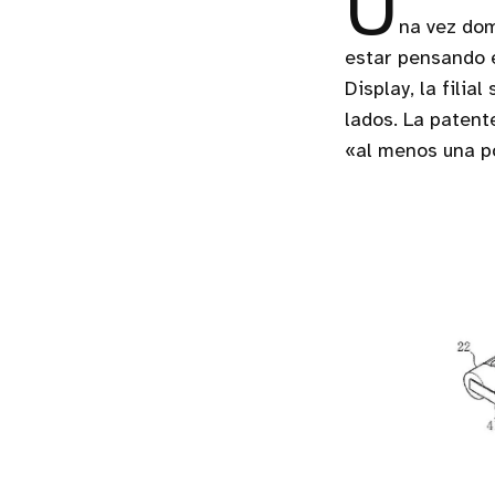
U
na vez dom
estar pensando 
Display, la fili
lados. La patente
«al menos una po