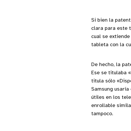
Si bien la paten
clara para este 
cual se extiende
tableta con la c
De hecho, la pat
Ese se titulaba 
titula sólo «Dis
Samsung usaría e
útiles en los te
enrollable simil
tampoco.