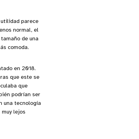
 utilidad parece
enos normal, el
l tamaño de una
más comoda.
ntado en 2018.
tras que este se
eculaba que
bién podrían ser
on una tecnología
 muy lejos