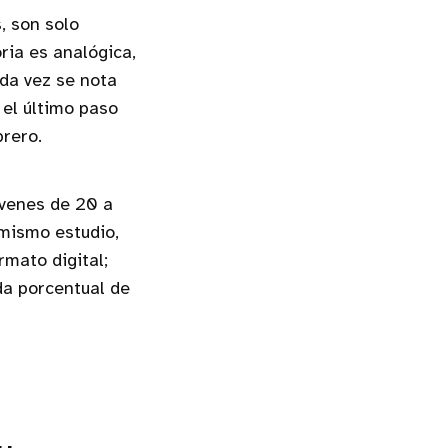
, son solo
ria es analógica,
ada vez se nota
 el último paso
brero.
óvenes de 20 a
 mismo estudio,
mato digital;
da porcentual de