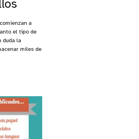
llos
 comienzan a
anto el tipo de
n duda la
lmacenar miles de