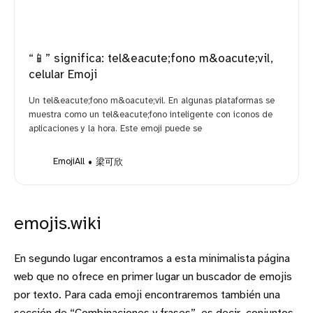
“📱” significa: tel&eacute;fono m&oacute;vil,
celular Emoji
Un tel&eacute;fono m&oacute;vil. En algunas plataformas se
muestra como un tel&eacute;fono inteligente con iconos de
aplicaciones y la hora. Este emoji puede se
EmojiAll
梁可欣
emojis.wiki
En segundo lugar encontramos a esta minimalista página
web que no ofrece en primer lugar un buscador de emojis
por texto. Para cada emoji encontraremos también una